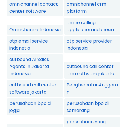
omnichannel contact
omnichannel crm
center software
platform
online calling
OmnichannelIndonesia
application indonesia
otp email service
otp service provider
indonesia
indonesia
outbound AI Sales
Agents In Jakarta
outbound call center
Indonesia
crm software jakarta
outbound call center
PenghematanAnggara
software jakarta
n
perusahaan bpo di
perusahaan bpo di
jogja
semarang
perusahaan yang