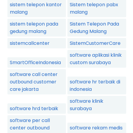
sistem telepon kantor
Sistem telepon pabx
malang
malang
sistem telepon pada
Sistem Telepon Pada
gedung malang
Gedung Malang
sistemcallcenter
SistemCustomerCare
software aplikasi klinik
SmartOfficeIndonesia
custom surabaya
software call center
outbound customer
software hr terbaik di
care jakarta
indonesia
software klinik
software hrd terbaik
surabaya
software per call
center outbound
software rekam medis