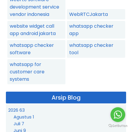
development service
vendor indonesia
WebRTCJakarta
website widget call
whatsapp checker
app android jakarta
app
whatsapp checker
whatsapp checker
software
tool
whatsapp for
customer care
systems
Arsip Blog
2026
63
Agustus
1
Juli
7
Juni
9