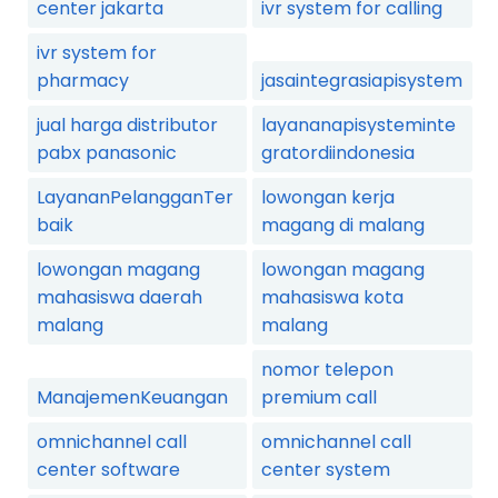
center jakarta
ivr system for calling
ivr system for
pharmacy
jasaintegrasiapisystem
jual harga distributor
layananapisysteminte
pabx panasonic
gratordiindonesia
LayananPelangganTer
lowongan kerja
baik
magang di malang
lowongan magang
lowongan magang
mahasiswa daerah
mahasiswa kota
malang
malang
nomor telepon
ManajemenKeuangan
premium call
omnichannel call
omnichannel call
center software
center system