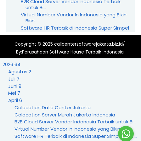
B2B Cloud Server Vendor Indonesia Terbaik
untuk Bi...
Virtual Number Vendor In Indonesia yang Bikin
Bisn...
Software HR Terbaik di Indonesia Super Simpel
Dan ...
Web Call Engine Vendor Indonesia
Copyright © 2025
callcentersoftwarejakarta.biz.id/
Maret
7
By:
Perusahaan Software House Terbaik Indonesia
Februari
3
Januari
23
2026
64
2025
102
Agustus
2
Desember
71
Juli
7
November
31
Juni
9
Mei
7
April
6
Colocation Data Center Jakarta
Colocation Server Murah Jakarta Indonesia
B2B Cloud Server Vendor Indonesia Terbaik untuk Bi...
Virtual Number Vendor In Indonesia yang Bikin Bisn...
Software HR Terbaik di Indonesia Super Simpel Dan ...