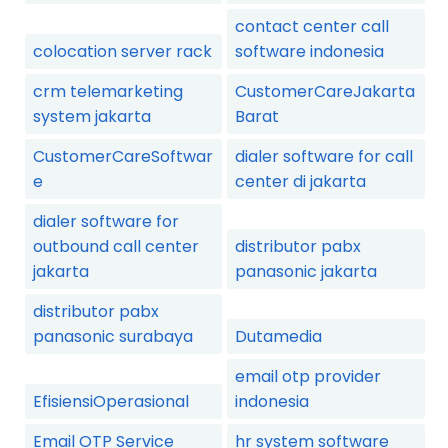
contact center call
colocation server rack
software indonesia
crm telemarketing
CustomerCareJakarta
system jakarta
Barat
CustomerCareSoftwar
dialer software for call
e
center di jakarta
dialer software for
outbound call center
distributor pabx
jakarta
panasonic jakarta
distributor pabx
panasonic surabaya
Dutamedia
email otp provider
EfisiensiOperasional
indonesia
Email OTP Service
hr system software