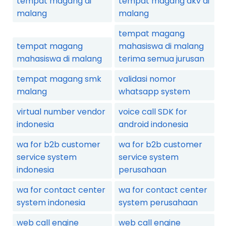
tempat magang di
tempat magang dkv di
malang
malang
tempat magang
tempat magang
mahasiswa di malang
mahasiswa di malang
terima semua jurusan
tempat magang smk
validasi nomor
malang
whatsapp system
virtual number vendor
voice call SDK for
indonesia
android indonesia
wa for b2b customer
wa for b2b customer
service system
service system
indonesia
perusahaan
wa for contact center
wa for contact center
system indonesia
system perusahaan
web call engine
web call engine