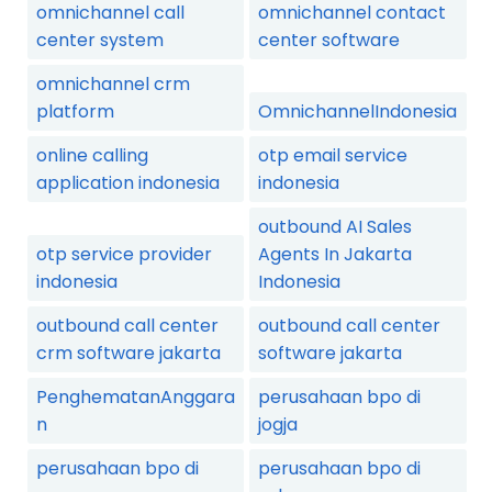
omnichannel call
omnichannel contact
center system
center software
omnichannel crm
platform
OmnichannelIndonesia
online calling
otp email service
application indonesia
indonesia
outbound AI Sales
otp service provider
Agents In Jakarta
indonesia
Indonesia
outbound call center
outbound call center
crm software jakarta
software jakarta
PenghematanAnggara
perusahaan bpo di
n
jogja
perusahaan bpo di
perusahaan bpo di