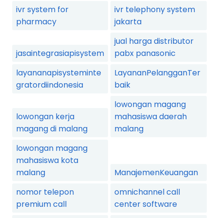
ivr system for
ivr telephony system
pharmacy
jakarta
jual harga distributor
jasaintegrasiapisystem
pabx panasonic
layananapisysteminte
LayananPelangganTer
gratordiindonesia
baik
lowongan magang
lowongan kerja
mahasiswa daerah
magang di malang
malang
lowongan magang
mahasiswa kota
malang
ManajemenKeuangan
nomor telepon
omnichannel call
premium call
center software