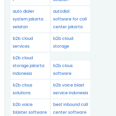
auto dialer
autodial
system jakarta
software for call
selatan
center jakarta
b2b cloud
b2b cloud
services
storage
b2b cloud
storage jakarta
b2b clous
indonesia
software
b2b clous
b2b voice blast
solutions
service indonesia
b2b voice
best inbound call
blaster software
center software