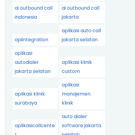
ai outbound call
ai outbound call
indonesia
jakarta
aplikasi auto call
apiintegration
jakarta selatan
aplikasi
autodialer
aplikasi klinik
jakarta selatan
custom
aplikasi
aplikasi klinik
manajemen
surabaya
klinik
auto dialer
aplikasicallcente
software jakarta
r
selatan