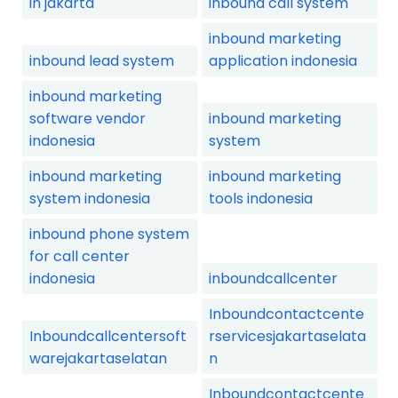
in jakarta
inbound call system
inbound marketing
inbound lead system
application indonesia
inbound marketing
software vendor
inbound marketing
indonesia
system
inbound marketing
inbound marketing
system indonesia
tools indonesia
inbound phone system
for call center
indonesia
inboundcallcenter
Inboundcontactcente
Inboundcallcentersoft
rservicesjakartaselata
warejakartaselatan
n
Inboundcontactcente