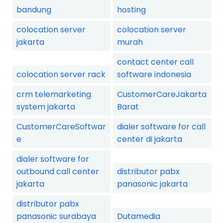
bandung
hosting
colocation server
colocation server
jakarta
murah
contact center call
colocation server rack
software indonesia
crm telemarketing
CustomerCareJakarta
system jakarta
Barat
CustomerCareSoftwar
dialer software for call
e
center di jakarta
dialer software for
outbound call center
distributor pabx
jakarta
panasonic jakarta
distributor pabx
panasonic surabaya
Dutamedia