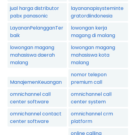
jual harga distributor
layananapisysteminte
pabx panasonic
gratordiindonesia
LayananPelangganTer
lowongan kerja
baik
magang di malang
lowongan magang
lowongan magang
mahasiswa daerah
mahasiswa kota
malang
malang
nomor telepon
ManajemenKeuangan
premium call
omnichannel call
omnichannel call
center software
center system
omnichannel contact
omnichannel crm
center software
platform
online calling