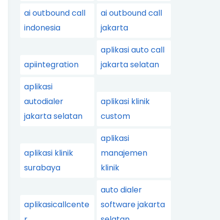
ai outbound call
ai outbound call
indonesia
jakarta
aplikasi auto call
apiintegration
jakarta selatan
aplikasi
autodialer
aplikasi klinik
jakarta selatan
custom
aplikasi
aplikasi klinik
manajemen
surabaya
klinik
auto dialer
aplikasicallcente
software jakarta
r
selatan