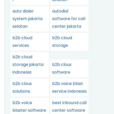
auto dialer
autodial
system jakarta
software for call
selatan
center jakarta
b2b cloud
b2b cloud
services
storage
b2b cloud
storage jakarta
b2b clous
indonesia
software
b2b clous
b2b voice blast
solutions
service indonesia
b2b voice
best inbound call
blaster software
center software