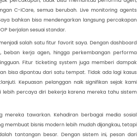
jejak percakapan, tidak bisa memantau performa agen,
engan C-iCare, semua berubah. Live monitoring agents
Saya bahkan bisa mendengarkan langsung percakapan
P berjalan sesuai standar.
enjadi salah satu fitur favorit saya. Dengan dashboard
ah, beban kerja agen, hingga perkembangan performa
ngguan. Fitur ticketing system juga memberi dampak
n bisa dipantau dari satu tempat. Tidak ada lagi kasus
klanjuti. Kepuasan pelanggan naik signifikan sejak kami
adi lebih percaya diri bekerja karena mereka tahu sistem
g mereka tawarkan. Kehadiran berbagai media sosial
 membuat bisnis modern lebih mudah dijangkau, tetapi
lah tantangan besar. Dengan sistem ini, pesan dari