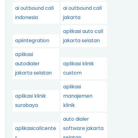
ai outbound call
ai outbound call
indonesia
jakarta
aplikasi auto call
apiintegration
jakarta selatan
aplikasi
autodialer
aplikasi klinik
jakarta selatan
custom
aplikasi
aplikasi klinik
manajemen
surabaya
klinik
auto dialer
aplikasicallcente
software jakarta
r
selatan