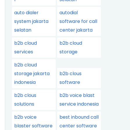
auto dialer
autodial
system jakarta
software for call
selatan
center jakarta
b2b cloud
b2b cloud
services
storage
b2b cloud
storage jakarta
b2b clous
indonesia
software
b2b clous
b2b voice blast
solutions
service indonesia
b2b voice
best inbound call
blaster software
center software