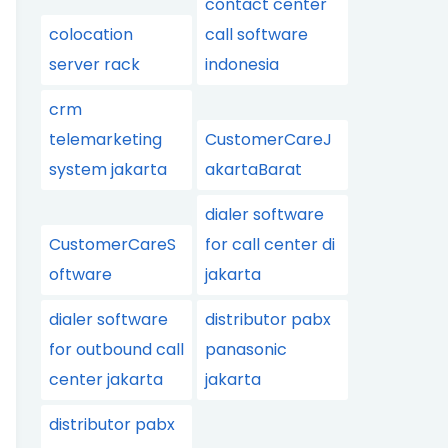
contact center
colocation
call software
server rack
indonesia
crm
telemarketing
CustomerCareJ
system jakarta
akartaBarat
dialer software
CustomerCareS
for call center di
oftware
jakarta
dialer software
distributor pabx
for outbound call
panasonic
center jakarta
jakarta
distributor pabx