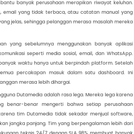
membantu banyak perusahaan merapikan riwayat keluhan.
, email yang tidak terbaca, atau catatan manual yang
 yang jelas, sehingga pelanggan merasa masalah mereka
haan yang sebelumnya menggunakan banyak aplikasi
omunikasi seperti media sosial, email, dan WhatsApp.
nyak waktu hanya untuk berpindah platform. Setelah
 semua percakapan masuk dalam satu dashboard. Ini
ggan merasa lebih dihargai.
engguna Dutamedia adalah rasa lega. Mereka lega karena
ng benar-benar mengerti bahwa setiap perusahaan
karena tim Dutamedia tidak sekadar menjual software,
kan jangka panjang. Tim yang berpengalaman lebih dari
dukungan teknis 24/7 dengan SLA 98% membuat banyak