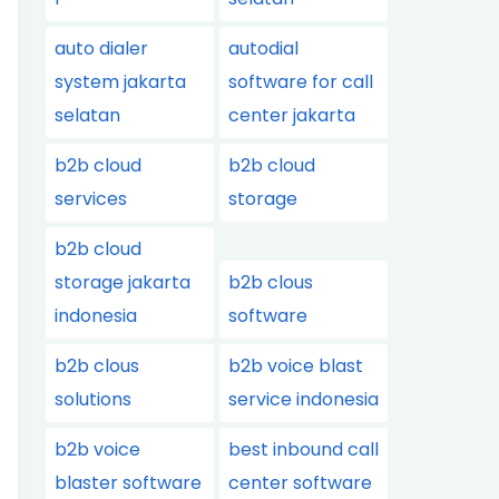
auto dialer
autodial
system jakarta
software for call
selatan
center jakarta
b2b cloud
b2b cloud
services
storage
b2b cloud
storage jakarta
b2b clous
indonesia
software
b2b clous
b2b voice blast
solutions
service indonesia
b2b voice
best inbound call
blaster software
center software