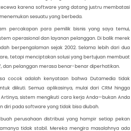
 kecewa karena software yang datang justru membatasi
a menemukan sesuatu yang berbeda.
am percakapan para pemilik bisnis yang saya temui,
tem operasional dan layanan pelanggan. Di balik merek
 sudah berpengalaman sejak 2002. Selama lebih dari dua
re, tetapi menciptakan solusi yang bertujuan membuat
uktif, dan pelanggan merasa benar-benar diperhatikan.
a cocok adalah kenyataan bahwa Dutamedia tidak
tuk diikuti. Semua aplikasinya, mulai dari CRM hingga
. Artinya, sistem mengikuti cara kerja Anda—bukan Anda
iri pada software yang tidak bisa diubah.
sebuah perusahaan distribusi yang hampir setiap pekan
lamanya tidak stabil. Mereka mengira masalahnya ada