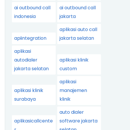
ai outbound call
ai outbound call
indonesia
jakarta
aplikasi auto call
apiintegration
jakarta selatan
aplikasi
autodialer
aplikasi klinik
jakarta selatan
custom
aplikasi
aplikasi klinik
manajemen
surabaya
klinik
auto dialer
aplikasicallcente
software jakarta
r
selatan